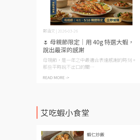
鄭涵文 | 2026-03-26
🌷 母親節限定｜用 40g 特選大蝦，
說出最深的感謝
母親節，是一年之中最適合表達感謝的時刻。
那些平時說不出口的關⋯
READ MORE ->
艾吃蝦小食堂
蝦仁炒飯